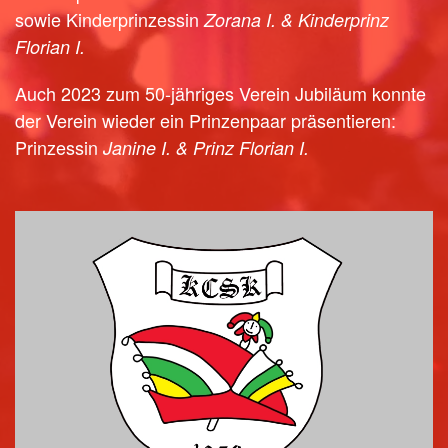
sowie Kinderprinzessin
Zorana I. & Kinderprinz
Florian I.
Auch 2023 zum 50-jähriges Verein Jubiläum konnte
der Verein wieder ein Prinzenpaar präsentieren:
Prinzessin
Janine I. & Prinz Florian I.