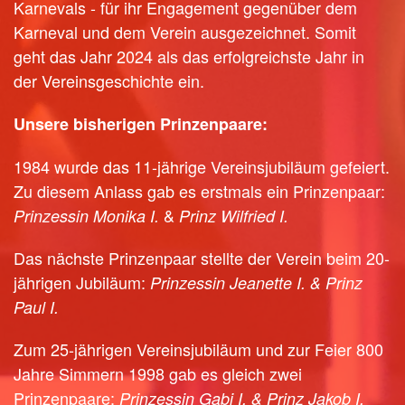
Karnevals - für ihr Engagement gegenüber dem
Karneval und dem Verein ausgezeichnet. Somit
geht das Jahr 2024 als das erfolgreichste Jahr in
der Vereinsgeschichte ein.
Unsere bisherigen Prinzenpaare:
1984 wurde das 11-jährige Vereinsjubiläum gefeiert.
Zu diesem Anlass gab es erstmals ein Prinzenpaar:
&
Prinzessin Monika I.
Prinz Wilfried I.
Das nächste Prinzenpaar stellte der Verein beim 20-
jährigen Jubiläum:
Prinzessin Jeanette I. & Prinz
Paul I.
Zum 25-jährigen Vereinsjubiläum und zur Feier 800
Jahre Simmern 1998 gab es gleich zwei
Prinzenpaare:
Prinzessin Gabi I. & Prinz Jakob I.