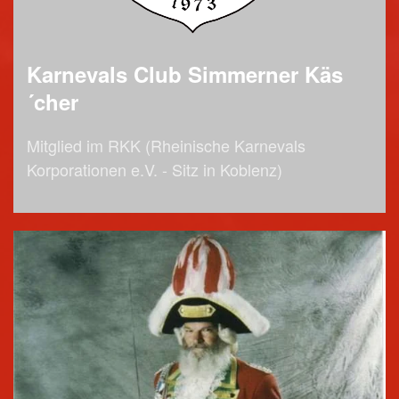
Karnevals Club Simmerner Käs
´cher
Mitglied im RKK (Rheinische Karnevals
Korporationen e.V. - Sitz in Koblenz)