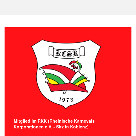
Mitglied im RKK (Rheinische Karnevals
Korporationen e.V. - Sitz in Koblenz)