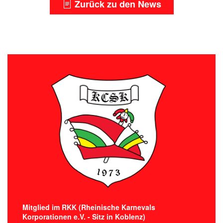
Zurück zu den News
Mitglied im RKK (Rheinische Karnevals
Korporationen e.V. - Sitz in Koblenz)