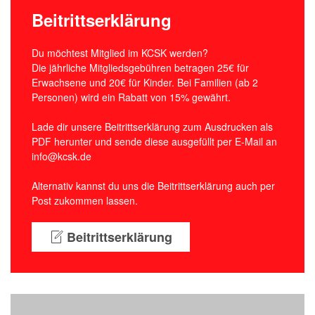
Beitrittserklärung
Du möchtest Mitglied im KCSK werden?
Die jährliche Mitgliedsgebühren betragen 25€ für
Erwachsene und 20€ für Kinder. Bei Familien (ab 2
Personen) wird ein Rabatt von 15% gewährt.
Lade dir unsere Beitrittserklärung zum Ausdrucken als
PDF herunter und sende diese ausgefüllt per E-Mail an
info@kcsk.de
Alternativ kannst du uns die Beitrittserklärung auch per
Post zukommen lassen.
Beitrittserklärung